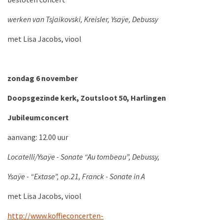
werken van Tsjaikovski, Kreisler, Ysaÿe, Debussy
met Lisa Jacobs, viool
zondag 6 november
Doopsgezinde kerk, Zoutsloot 50, Harlingen
Jubileumconcert
aanvang: 12.00 uur
Locatelli/Ysaÿe - Sonate “Au tombeau”, Debussy,
Ysaÿe - “Extase”, op.21,
Franck - Sonate in A
met Lisa Jacobs, viool
http://www.koffieconcerten-