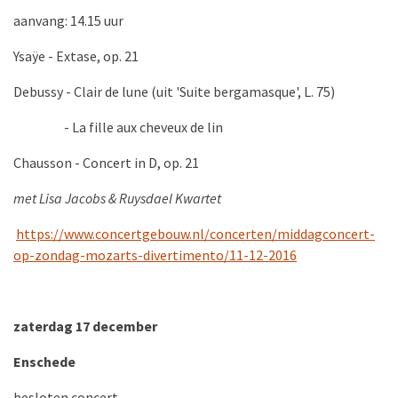
aanvang: 14.15 uur
Ysaÿe - Extase, op. 21
Debussy - Clair de lune (uit 'Suite bergamasque', L. 75)
- La fille aux cheveux de lin
Chausson - Concert in D, op. 21
met Lisa Jacobs & Ruysdael Kwartet
https://www.concertgebouw.nl/concerten/middagconcert-
op-zondag-mozarts-divertimento/11-12-2016
zaterdag 17 december
Enschede
besloten concert