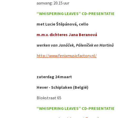
aanvang: 20.15 uur
“WHISPERING LEAVES”
CD-PRESENTATIE
met Lucie Štĕpánová, cello
m.m.v. dichteres Jana Beranová
werken van
Janáček,
Páleníček en
Martinů
http://www.fenixmusicfactory.nl/
zaterdag 24 maart
Hever - Schiplaken (België)
Blokstraat 65
“WHISPERING LEAVES”
CD-PRESENTATIE