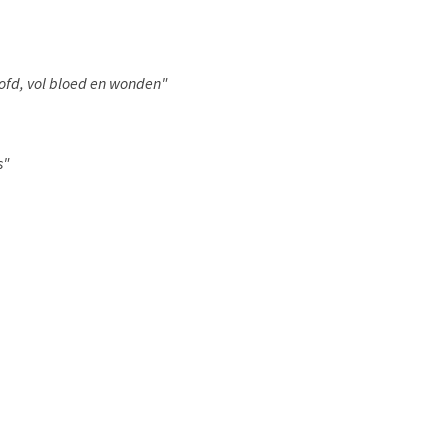
oofd, vol bloed en wonden"
s"