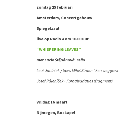
zondag 25 februari
Amsterdam, Concertgebouw
Spiegelzaal
live op Radio 4 om 10.00 uur
“WHISPERING LEAVES”
met Lucie Štĕpánová, cello
Leoš Janáček / bew. Miloš Sádlo- “Een weggewa
Josef Páleníček - Koraalvariaties (fragment)
vrijdag 16 maart
Nijmegen, Boskapel