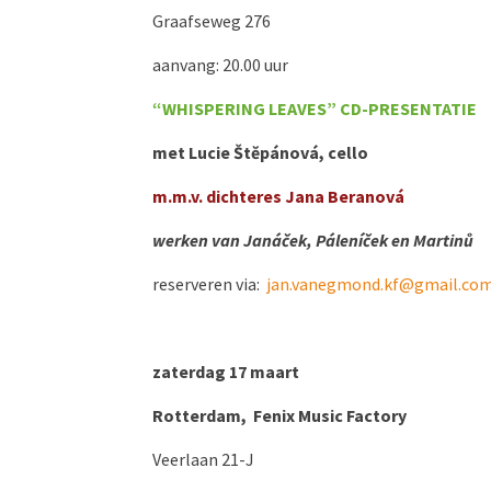
Graafseweg 276
aanvang: 20.00 uur
“WHISPERING LEAVES”
CD-PRESENTATIE
met Lucie Štĕpánová, cello
m.m.v. dichteres Jana Beranová
werken van
Janáček,
Páleníček en
Martinů
reserveren via:
jan.vanegmond.kf@gmail.co
zaterdag 17 maart
Rotterdam, Fenix Music Factory
Veerlaan 21-J