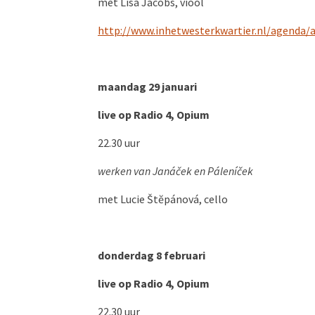
met Lisa Jacobs, viool
http://www.inhetwesterkwartier.nl/agenda/a
maandag 29 januari
live op Radio 4, Opium
22.30 uur
werken van Janáček en Páleníček
met Lucie Štĕpánová, cello
donderdag 8 februari
live op Radio 4, Opium
22.30 uur