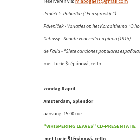
reserveren via:
miabogaert@gmail.com
Janáček- Pohadka ("Een sprookje")
Páleníček - Variaties op het Koraalthema "O h
Debussy - Sonate voor cello en piano (1915)
de Falla - "Siete canciones populares española
met Lucie Štĕpánová, cello
zondag 8 april
Amsterdam, Splendor
aanvang: 15.00 uur
“WHISPERING LEAVES”
CD-PRESENTATIE
met Lucie Štĕpánová, cello