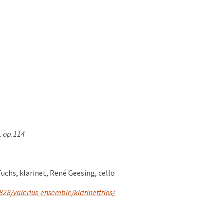
a, op.114
chs, klarinet, René Geesing, cello
28/valerius-ensemble/klarinettrios/