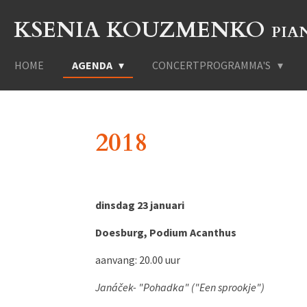
Ga
KSENIA KOUZMENKO
PIA
direct
naar
de
HOME
AGENDA
CONCERTPROGRAMMA'S
hoofdinhoud
2018
dinsdag 23 januari
Doesburg, Podium Acanthus
aanvang: 20.00 uur
Janáček- "Pohadka" ("Een sprookje")