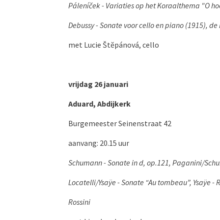
Páleníček - Variaties op het Koraalthema "O h
Debussy - Sonate voor cello en piano (1915),
de 
met Lucie Štĕpánová, cello
vrijdag 26 januari
Aduard, Abdijkerk
Burgemeester Seinenstraat 42
aanvang: 20.15 uur
Schumann - Sonate in d, op.121,
Paganini/Schu
Locatelli/Ysaÿe - Sonate “Au tombeau”,
Ysaÿe - 
Rossini