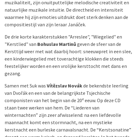
muzikaliteit, zijn onuitputtelijke melodische creativiteit en
natuurlijke muzikale intuïtie. De directheid en intensiteit
waarmee hij zijn emoties uitdrukt doet sterk denken aan de
compositiestijl van zijn leraar Janáček.
De drie korte karakterstukken "Arreslee", "Wiegelied" en
"Kerstlied" van
Bohuslav Martinů
geven de sfeer van de
Kersttijd weer met wat daarbij hoort: sneeuwpret in een slee,
een kinderwiegelied met toverachtige klokken die steeds
feestelijker worden en een vrolijke kersttocht met dans en
gezang.
Samen met Suk was
Vítězslav Novák
de bekendste leerling
van Dvořák en een van de belangrijkste Tsjechische
e
componisten van het begin van de 20
eeuw. Op deze CD
staan twee werken van hem. De “Liederen van
winternachten” zijn zeer afwisselend: na een liefdevolle
maannacht komt een stormnacht, na een mystieke
kerstnacht een burleske carnavalsnacht. De “Kerstsonatine”