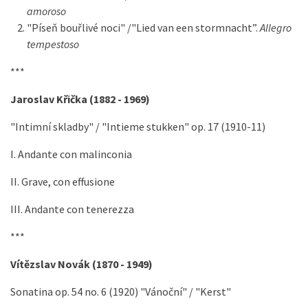
amoroso
"Píseň bouřlivé noci" /"Lied van een stormnacht”.
Allegro
tempestoso
***
Jaroslav Křička (1882 - 1969)
"Intimní skladby" / "Intieme stukken" op. 17 (1910-11)
I. Andante con malinconia
II. Grave, con effusione
III. Andante con tenerezza
***
Vítězslav Novák (1870 - 1949)
Sonatina op. 54 no. 6 (1920) "Vánoční" / "Kerst"