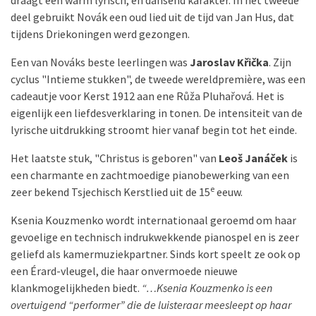
draagt een warm lyrisch, en dansend karakter. In het tweede
deel gebruikt Novák een oud lied uit de tijd van Jan Hus, dat
tijdens Driekoningen werd gezongen.
Een van Nováks beste leerlingen was
Jaroslav Křička
. Zijn
cyclus "Intieme stukken", de tweede wereldpremière, was een
cadeautje voor Kerst 1912 aan ene Růža Pluhařová. Het is
eigenlijk een liefdesverklaring in tonen. De intensiteit van de
lyrische uitdrukking stroomt hier vanaf begin tot het einde.
Het laatste stuk, "Christus is geboren" van
Leoš Janáček
is
een charmante en zachtmoedige pianobewerking van een
e
zeer bekend Tsjechisch Kerstlied uit de 15
eeuw.
Ksenia Kouzmenko wordt internationaal geroemd om haar
gevoelige en technisch indrukwekkende pianospel en is zeer
geliefd als kamermuziekpartner. Sinds kort speelt ze ook op
een Érard-vleugel, die haar onvermoede nieuwe
klankmogelijkheden biedt.
“…Ksenia Kouzmenko is een
overtuigend “performer” die de luisteraar meesleept op haar