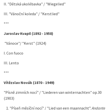
II. "Dětská ukolébavka" / "Wiegelied"
III. "Vánoční koleda" / "Kerstlied"
***
Jaroslav Kvapil (1892 - 1958)
"Vánoce"/ "Kerst" (1924)
I. Con fuoco
III. Lento
***
Vítězslav Novák (1870 - 1949)
"Písně zimních nocí" / "Liederen van winternachten" op.30
(1903)
"Píseň měsíční nocí" / "Lied van een maannacht”.
Andante