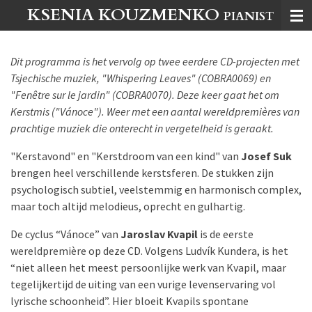
KSENIA KOUZMENKO
Ga
PIANIST
direct
naar
Dit programma is het vervolg op twee eerdere CD-projecten met
de
Tsjechische muziek, "Whispering Leaves" (COBRA0069) en
hoofdinhoud
"Fenêtre sur le jardin" (COBRA0070). Deze keer gaat het om
Kerstmis ("Vánoce"). Weer met een aantal wereldpremières van
prachtige muziek die onterecht in vergetelheid is geraakt.
"Kerstavond" en "Kerstdroom van een kind" van
Josef Suk
brengen heel verschillende kerstsferen. De stukken zijn
psychologisch subtiel, veelstemmig en harmonisch complex,
maar toch altijd melodieus, oprecht en gulhartig.
De cyclus “Vánoce” van
Jaroslav Kvapil
is de eerste
wereldpremière op deze CD. Volgens Ludvík Kundera, is het
“niet alleen het meest persoonlijke werk van Kvapil, maar
tegelijkertijd de uiting van een vurige levenservaring vol
lyrische schoonheid”. Hier bloeit Kvapils spontane