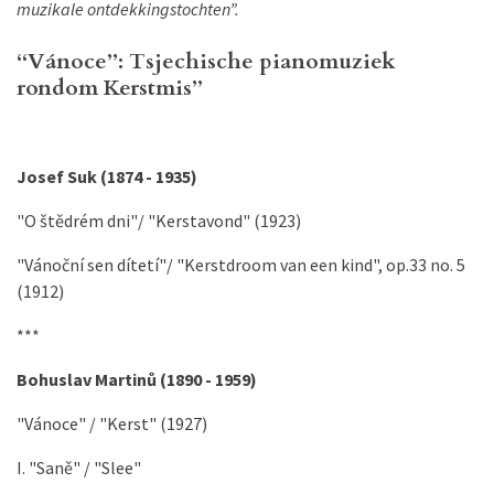
muzikale ontdekkingstochten”.
“Vánoce”: Tsjechische pianomuziek
rondom Kerstmis”
Josef Suk (1874 - 1935)
"O štědrém dni"/ "Kerstavond" (1923)
"Vánoční sen dítetí"/ "Kerstdroom van een kind", op.33 no. 5
(1912)
***
Bohuslav Martinů (1890 - 1959)
"Vánoce" / "Kerst" (1927)
I. "Saně" / "Slee"