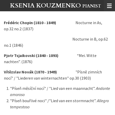
KSENIA KOUZMENKO
Ga
PIANIST
direct
naar
Frédéric Chopin (1810 - 1849)
Nocturne in As,
de
op.32 no.2 (1837)
hoofdinhoud
Nocturne in B, op.62
no.1 (1846)
Pjotr Tsjaikovski (1840 - 1893)
“Mei. Witte
nachten”. (1876)
Vítězslav Novák (1870 - 1949)
"Písně zimních
nocí" / "Liederen van winternachten" op.30 (1903)
"Píseň měsíční nocí" / "Lied van een maannacht”.
Andante
amoroso
"Píseň bouřlivé noci" /"Lied van een stormnacht”.
Allegro
tempestoso