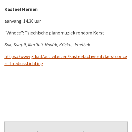
Kasteel Hernen
aanvang: 14.30 uur
"Vánoce": Tsjechische pianomuziek rondom Kerst
Suk, Kvapil, Martinů, Novák, Křička, Janáček
https://www.glk.nl/activiteiten/kasteelactiviteit/kerstconce
rt-brediusstichting