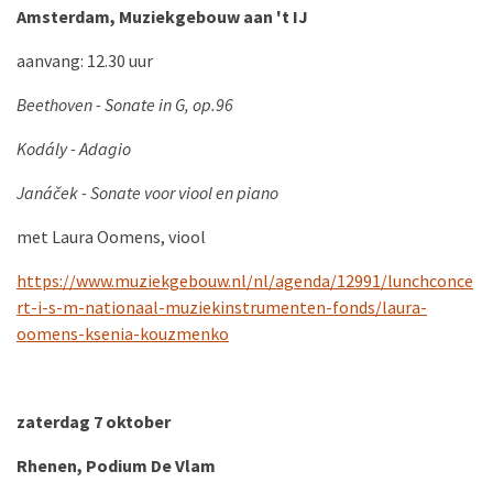
Amsterdam, Muziekgebouw aan 't IJ
aanvang: 12.30 uur
Beethoven - Sonate in G, op.96
Kodály - Adagio
Janáček - Sonate voor viool en piano
met Laura Oomens, viool
https://www.muziekgebouw.nl/nl/agenda/12991/lunchconce
rt-i-s-m-nationaal-muziekinstrumenten-fonds/laura-
oomens-ksenia-kouzmenko
zaterdag 7 oktober
Rhenen, Podium De Vlam