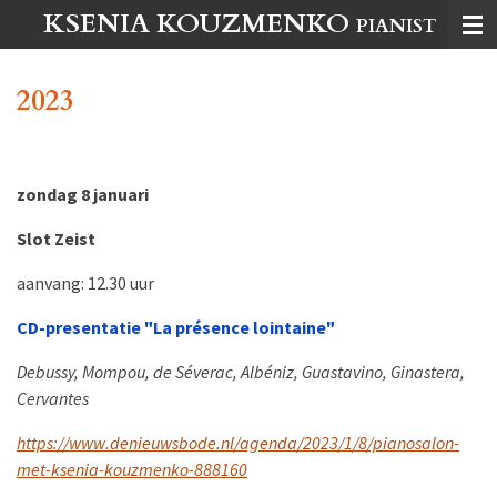
KSENIA KOUZMENKO
Ga
PIANIST
direct
naar
2023
de
hoofdinhoud
zondag 8 januari
Slot Zeist
aanvang: 12.30 uur
CD-presentatie "La présence lointaine"
Debussy, Mompou, de Séverac, Albéniz, Guastavino, Ginastera,
Cervantes
https://www.denieuwsbode.nl/agenda/2023/1/8/pianosalon-
met-ksenia-kouzmenko-888160