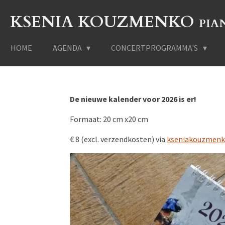
Ga
KSENIA KOUZMENKO
PIA
direct
naar
de
HOME
AGENDA
CONCERTPROGRAMMA'S
hoofdinhoud
De nieuwe kalender voor 2026 is er!
Formaat: 20 cm x20 cm
€ 8 (excl. verzendkosten) via
kseniakouzmen