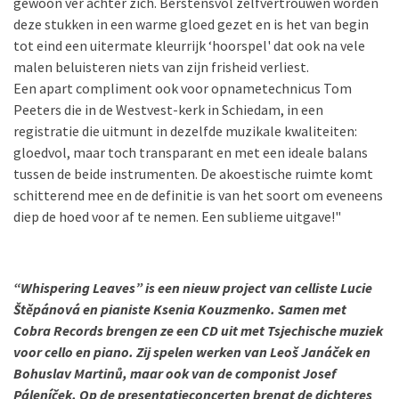
gewoon ver achter zich. Berstensvol zelfvertrouwen worden
deze stukken in een warme gloed gezet en is het van begin
tot eind een uitermate kleurrijk ‘hoorspel' dat ook na vele
malen beluisteren niets van zijn frisheid verliest.
Een apart compliment ook voor opnametechnicus Tom
Peeters die in de Westvest-kerk in Schiedam, in een
registratie die uitmunt in dezelfde muzikale kwaliteiten:
gloedvol, maar toch transparant en met een ideale balans
tussen de beide instrumenten. De akoestische ruimte komt
schitterend mee en de definitie is van het soort om eveneens
diep de hoed voor af te nemen. Een sublieme uitgave!"
“Whispering Leaves” is een nieuw project van celliste Lucie
Štĕpánová en pianiste Ksenia Kouzmenko. Samen met
Cobra Records brengen ze een CD uit met Tsjechische muziek
voor cello en piano. Zij spelen werken van Leoš Janáček en
Bohuslav Martinů, maar ook van de componist Josef
Páleníček.
Op de presentatieconcerten brengt de dichteres