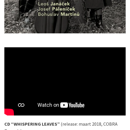
CD “WHISPERING LEAVES”
(release: maart 2018, COBRA