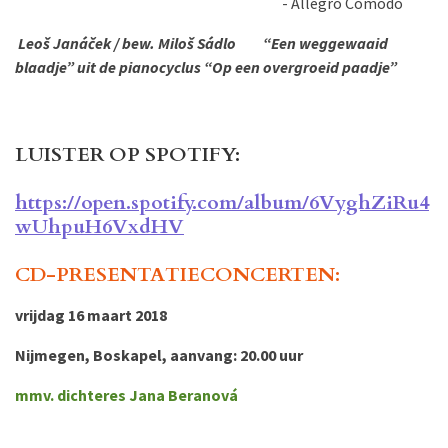
- Allegro Comodo
Leoš Janáček / bew. Miloš Sádlo “Een weggewaaid
blaadje” uit de pianocyclus “Op een overgroeid paadje”
LUISTER OP SPOTIFY:
https://open.spotify.com/album/6VyghZiRu4
wUhpuH6VxdHV
CD-PRESENTATIECONCERTEN:
vrijdag 16 maart 2018
Nijmegen, Boskapel, aanvang: 20.00 uur
mmv. dichteres Jana Beranová