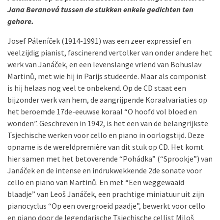
Jana Beranová tussen de stukken enkele gedichten ten
gehore.
Josef Páleníček (1914-1991) was een zeer expressief en
veelzijdig pianist, fascinerend vertolker van onder andere het
werk van Janáček, en een levenslange vriend van Bohuslav
Martinů, met wie hij in Parijs studeerde. Maar als componist
is hij helaas nog veel te onbekend. Op de CD staat een
bijzonder werk van hem, de aangrijpende Koraalvariaties op
het beroemde 17de-eeuwse koraal “O hoofd vol bloed en
wonden”. Geschreven in 1942, is het een van de belangrijkste
Tsjechische werken voor cello en piano in oorlogstijd. Deze
opname is de wereldpremière van dit stuk op CD. Het komt
hier samen met het betoverende “Pohádka” (“Sprookje”) van
Janáček en de intense en indrukwekkende 2de sonate voor
cello en piano van Martinů. En met “Een weggewaaid
blaadje” van Leoš Janáček, een prachtige miniatuur uit zijn
pianocyclus “Op een overgroeid paadje”, bewerkt voor cello
en piano door de legendarische Tsjechische cellist Miloš