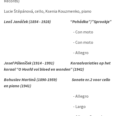
Records)
Lucie
Štĕpánová
, cello, Ksenia Kouzmenko, piano
Leoš Janáček (1854 - 1928) “Pohádka”/”Sprookje”
- Con moto
- Con moto
- Allegro
Josef Páleníček (1914 - 1991) Koraalvariaties op het
koraal “O Hoofd vol bloed en wonden” (1942)
Bohuslav Martinů (1890-1959) Sonate nr.2 voor cello
en piano (1941)
- Allegro
- Largo