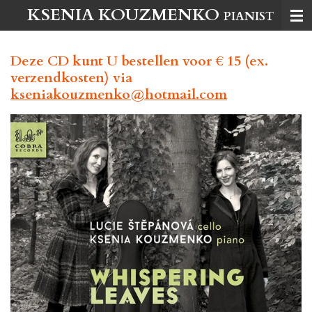
KSENIA KOUZMENKO
Ga
PIANIST
direct
naar
Deze CD kunt U bestellen voor € 15 (ex.
de
verzendkosten) via
hoofdinhoud
kseniakouzmenko@hotmail.com